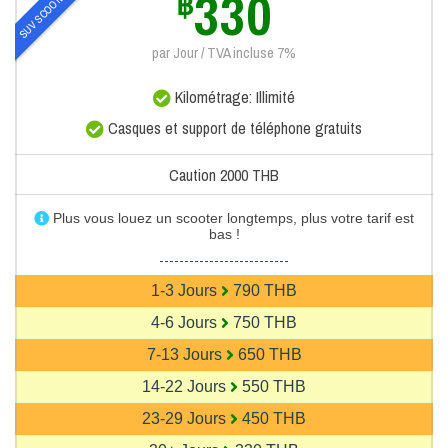
330
SUV SCOOTER
฿
par Jour / TVA incluse 7%
Kilométrage: Illimité
Casques et support de téléphone gratuits
Caution 2000 THB
Plus vous louez un scooter longtemps, plus votre tarif est
bas !
--------------------------
1-3 Jours
790 THB
4-6 Jours
750 THB
7-13 Jours
650 THB
14-22 Jours
550 THB
23-29 Jours
450 THB