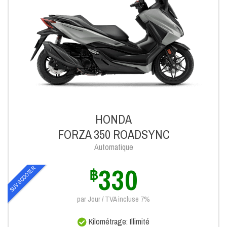
HONDA
FORZA 350 ROADSYNC
Automatique
330
SUV SCOOTER
฿
par Jour / TVA incluse 7%
Kilométrage: Illimité