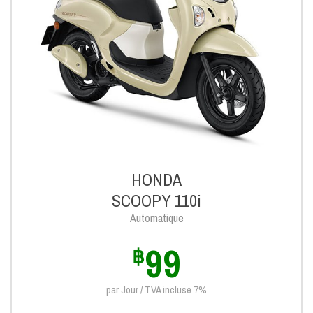
HONDA
SCOOPY 110i
Automatique
99
฿
par Jour / TVA incluse 7%