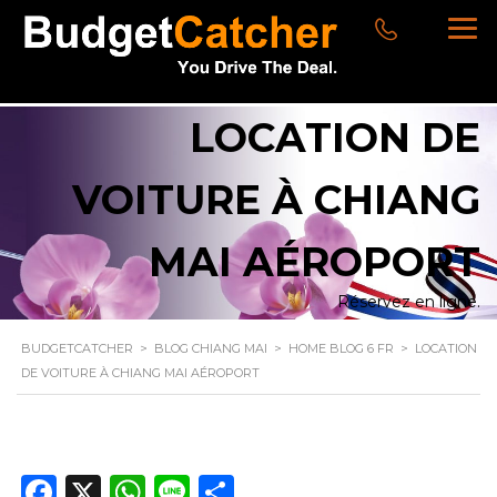
LOCATION DE
VOITURE À CHIANG
MAI AÉROPORT
Réservez en ligne.
BUDGETCATCHER
>
BLOG CHIANG MAI
>
HOME BLOG 6 FR
>
LOCATION
DE VOITURE À CHIANG MAI AÉROPORT
Facebook
X
WhatsApp
Line
Partager