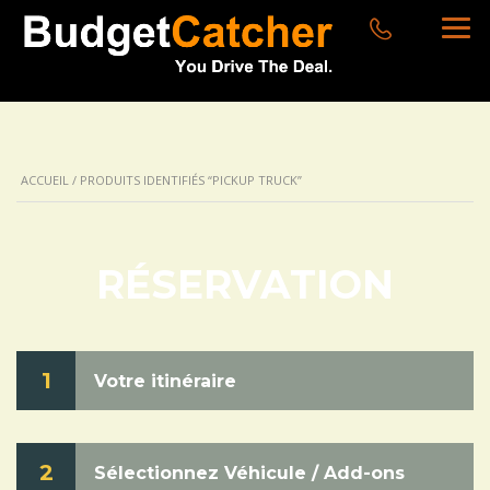
ACCUEIL
/ PRODUITS IDENTIFIÉS “PICKUP TRUCK”
RÉSERVATION
1
Votre itinéraire
2
Sélectionnez Véhicule / Add-ons