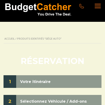
ACCUEIL
/ PRODUITS IDENTIFIÉS “SIÈGE AUTO”
RÉSERVATION
1
Votre itinéraire
2
Sélectionnez Véhicule / Add-ons