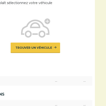
 plaît sélectionnez votre véhicule
TROUVER UN VÉHICULE
--
--
NS
--
--