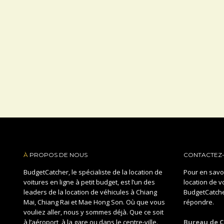
À
PROPOS DE NOUS
CONTACTEZ
BudgetCatcher, le spécialiste de la location de
Pour en savoi
voitures en ligne à petit budget, est l’un des
location de v
leaders de la location de véhicules à Chiang
BudgetCatcher
Mai, Chiang Rai et Mae Hong Son. Où que vous
répondre.
vouliez aller, nous y sommes déjà. Que ce soit
à l’aéroport, à la gare ou dans le centre-ville.
Bureau de C