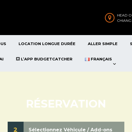
HEAD O
CHIANG
OUS
LOCATION LONGUE DURÉE
ALLER SIMPLE
AI
💥 L’APP BUDGETCATCHER
FRANÇAIS
RÉSERVATION
2
Sélectionnez Véhicule / Add-ons