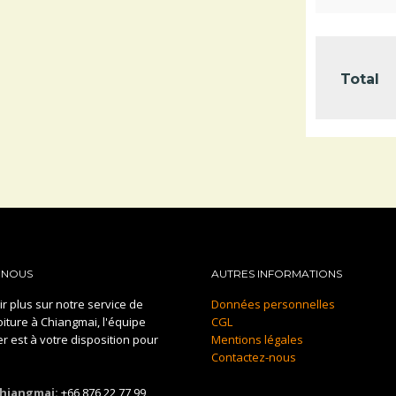
Total
-NOUS
AUTRES INFORMATIONS
r plus sur notre service de
Données personnelles
oiture à Chiangmai, l'équipe
CGL
 est à votre disposition pour
Mentions légales
Contactez-nous
hiangmai:
+66 876 22 77 99