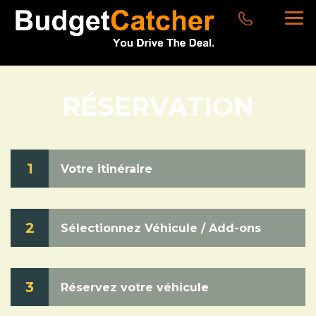
RÉSERVATION
1
Votre itinéraire
2
Sélectionnez Véhicule / Add-ons
3
Réservez votre véhicule