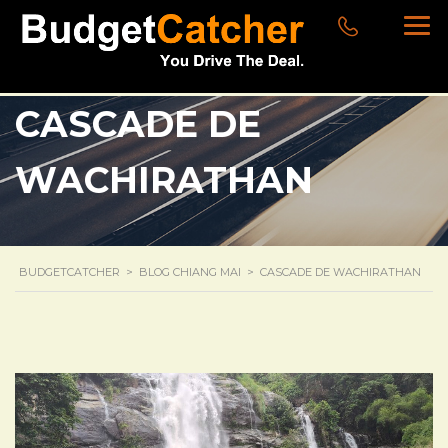
CASCADE DE
WACHIRATHAN
BUDGETCATCHER
>
BLOG CHIANG MAI
>
CASCADE DE WACHIRATHAN