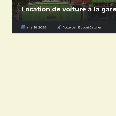
Location de voiture à la gar
mai 16, 2026
Posté par:
BudgetCatcher