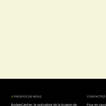
À
PROPOS DE NOUS
CONTACTEZ
BudgetCatcher, le spécialiste de la location de
Pour en savoi