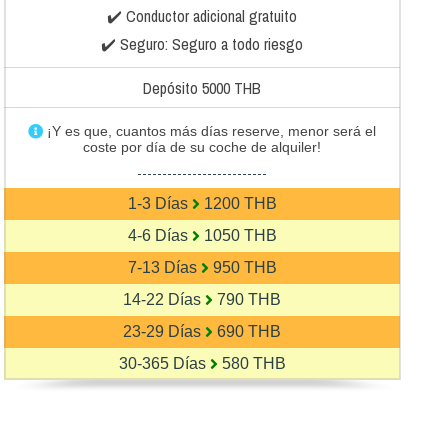
✔️ Conductor adicional gratuito
✔️ Seguro: Seguro a todo riesgo
Depósito 5000 THB
¡Y es que, cuantos más días reserve, menor será el
coste por día de su coche de alquiler!
--------------------------
1-3 Días
1200 THB
4-6 Días
1050 THB
7-13 Días
950 THB
14-22 Días
790 THB
23-29 Días
690 THB
30-365 Días
580 THB