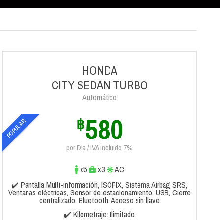
HONDA
CITY SEDAN TURBO
Automático
580
฿
POPULAR
por Día / IVA incluido 7%
x5
x3
AC
✔️ Pantalla Multi-información, ISOFIX, Sistema Airbag SRS,
Ventanas eléctricas, Sensor de estacionamiento, USB, Cierre
centralizado, Bluetooth, Acceso sin llave
✔️ Kilometraje: Ilimitado