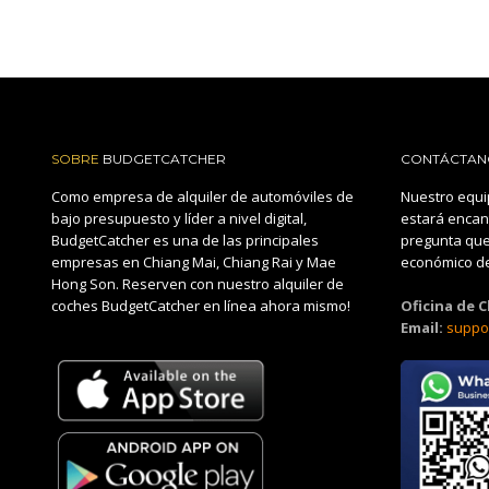
SOBRE
BUDGETCATCHER
CONTÁCTAN
Como empresa de alquiler de automóviles de
Nuestro equi
bajo presupuesto y líder a nivel digital,
estará encan
BudgetCatcher es una de las principales
pregunta que
empresas en Chiang Mai, Chiang Rai y Mae
económico de
Hong Son. Reserven con nuestro alquiler de
coches BudgetCatcher en línea ahora mismo!
Oficina de 
Email:
suppo