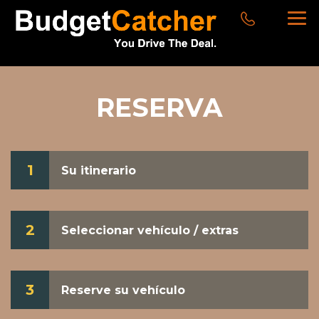
RESERVA
1
Su itinerario
2
Seleccionar vehículo / extras
3
Reserve su vehículo