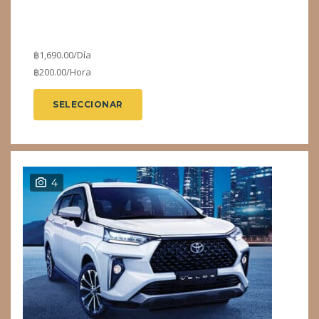
฿
1,690.00
/Día
฿
200.00
/Hora
SELECCIONAR
4