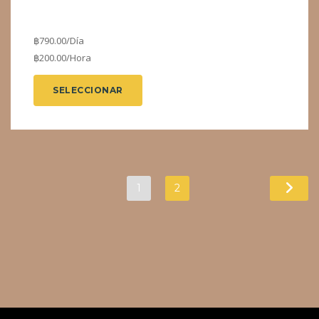
฿
790.00
/Día
฿
200.00
/Hora
SELECCIONAR
1
2