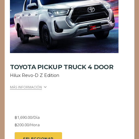
TOYOTA PICKUP TRUCK 4 DOOR
Hilux Revo-D Z Edition
MÁS INFORMACIÓN
฿
1,690.00
/Día
฿
200.00
/Hora
SELECCIONAR