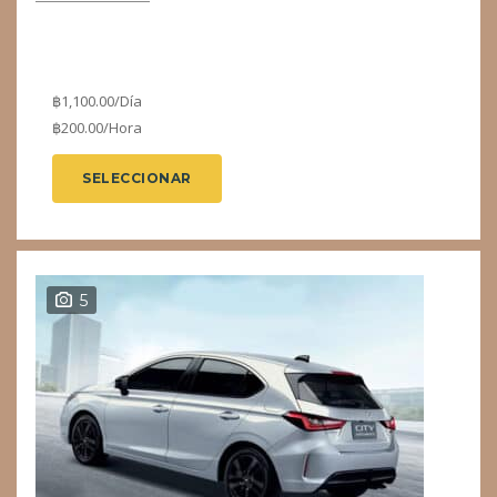
฿
1,100.00
/Día
฿
200.00
/Hora
SELECCIONAR
5