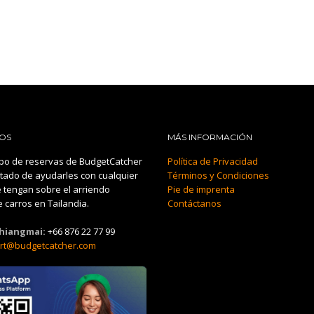
OS
MÁS INFORMACIÓN
po de reservas de BudgetCatcher
Política de Privacidad
tado de ayudarles con cualquier
Términos y Condiciones
 tengan sobre el arriendo
Pie de imprenta
 carros en Tailandia.
Contáctanos
Chiangmai:
+66 876 22 77 99
rt@budgetcatcher.com