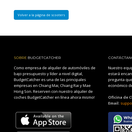
Volver a la página de scooters
SOBRE
BUDGETCATCHER
CONTÁCTAN
Como empresa de alquiler de automóviles de
Nuestro equi
bajo presupuesto y líder a nivel digital,
estará encan
BudgetCatcher es una de las principales
pregunta que
empresas en Chiang Mai, Chiang Rai y Mae
económico de
Hong Son. Reserven con nuestro alquiler de
coches BudgetCatcher en línea ahora mismo!
Oficina de 
Email:
suppo