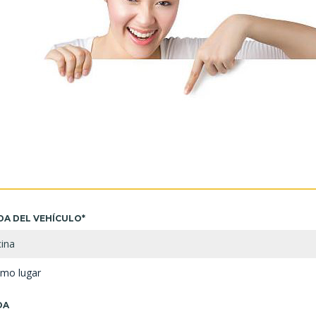
DA DEL VEHÍCULO*
cina
smo lugar
DA