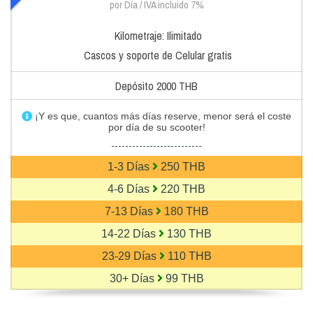
por Día / IVA incluido 7%
Kilometraje: Ilimitado
Cascos y soporte de Celular gratis
Depósito 2000 THB
¡Y es que, cuantos más días reserve, menor será el coste
por día de su scooter!
--------------------------
1-3 Días
250 THB
4-6 Días
220 THB
7-13 Días
180 THB
14-22 Días
130 THB
23-29 Días
110 THB
30+ Días
99 THB