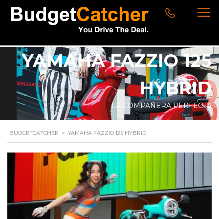
YAMAHA FAZZIO 125
HYBRID
LA COMPAÑERA PERFECTA
BUDGETCATCHER
>
YAMAHA FAZZIO 125 HYBRID