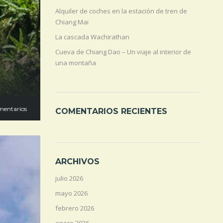
Alquiler de coches en la estación de tren de
Chiang Mai
La cascada Wachirathan
Cueva de Chiang Dao – Un viaje al interior de
una montaña
mentarios
COMENTARIOS RECIENTES
ARCHIVOS
julio 2026
mayo 2026
febrero 2026