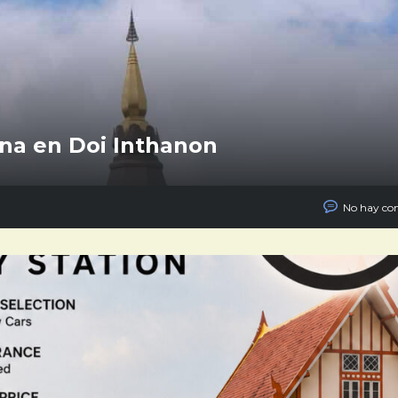
ina en Doi Inthanon
No hay co