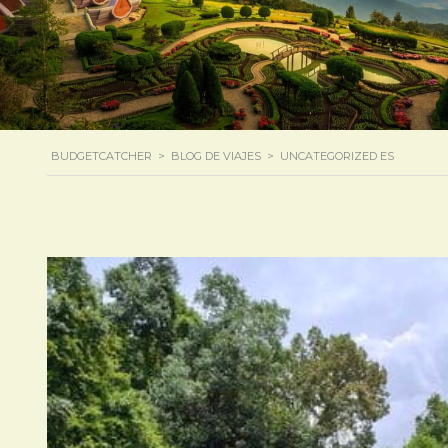
BUDGETCATCHER
>
BLOG DE VIAJES
>
UNCATEGORIZED ES