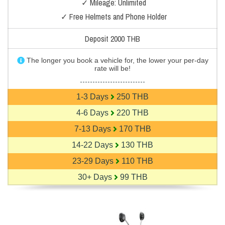
✓ Mileage: Unlimited
✓ Free Helmets and Phone Holder
Deposit 2000 THB
The longer you book a vehicle for, the lower your per-day
rate will be!
--------------------------
1-3 Days
250 THB
4-6 Days
220 THB
7-13 Days
170 THB
14-22 Days
130 THB
23-29 Days
110 THB
30+ Days
99 THB