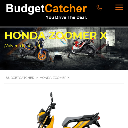
HONDA ZOOMER X
¡Volver a lo básico!
BUDGETCATCHER
>
HONDA ZOOMER X