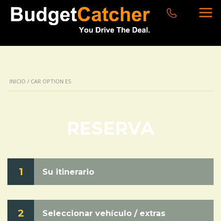
INICIO
/ CAR OPTION ES
RESERVA
1
Su itinerario
2
Seleccionar vehículo / extras