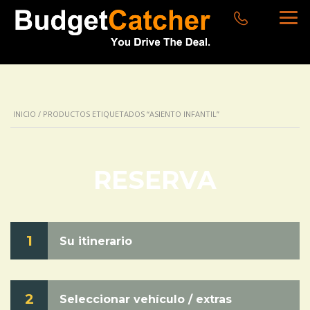
INICIO
/ PRODUCTOS ETIQUETADOS “ASIENTO INFANTIL”
RESERVA
1
Su itinerario
2
Seleccionar vehículo / extras