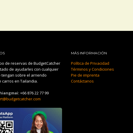
OS
MÁS INFORMACIÓN
po de reservas de BudgetCatcher
Política de Privacidad
tado de ayudarles con cualquier
Términos y Condiciones
 tengan sobre el arriendo
Pie de imprenta
 carros en Tailandia.
Contáctanos
Chiangmai:
+66 876 22 77 99
rt@budgetcatcher.com