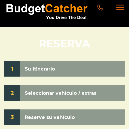
RESERVA
1
Su itinerario
2
Seleccionar vehículo / extras
3
Reserve su vehículo