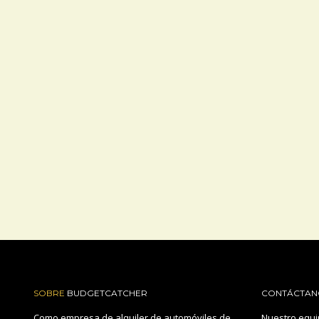
SOBRE
BUDGETCATCHER
CONTÁCTAN
Como empresa de alquiler de automóviles de
Nuestro equi