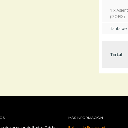
1 x Asient
(ISOFIX)
Tarifa de 
Total
OS
MÁS INFORMACIÓN
po de reservas de BudgetCatcher
Política de Privacidad