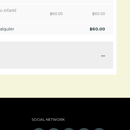
o infantil
฿
60.00
฿
60.00
alquiler
฿
60.00
--
SOCIAL NETWORK