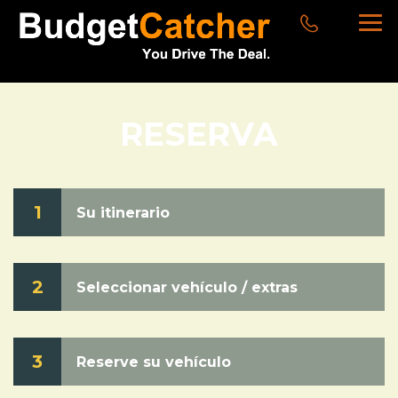
RESERVA
1
Su itinerario
2
Seleccionar vehículo / extras
3
Reserve su vehículo