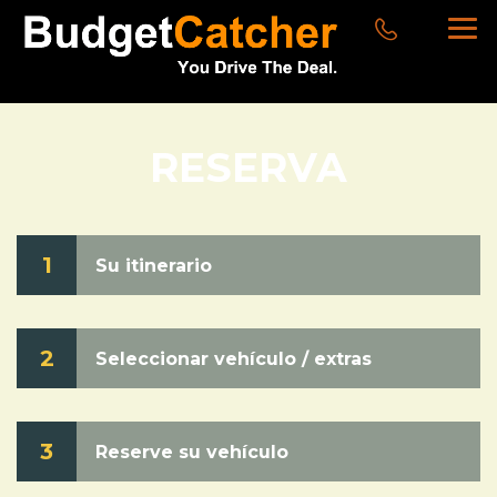
RESERVA
1
Su itinerario
2
Seleccionar vehículo / extras
3
Reserve su vehículo