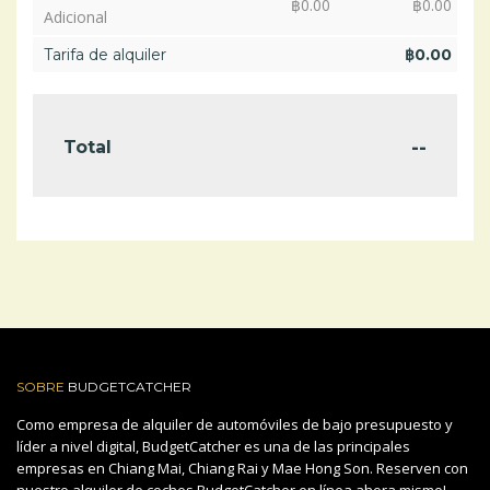
฿
0.00
฿
0.00
Adicional
Tarifa de alquiler
฿
0.00
--
Total
SOBRE
BUDGETCATCHER
Como empresa de alquiler de automóviles de bajo presupuesto y
líder a nivel digital, BudgetCatcher es una de las principales
empresas en Chiang Mai, Chiang Rai y Mae Hong Son. Reserven con