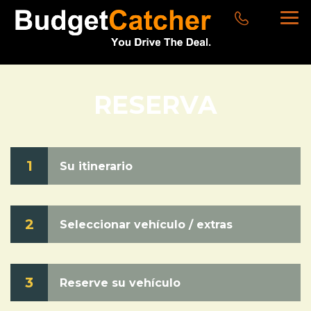
RESERVA
1
Su itinerario
2
Seleccionar vehículo / extras
3
Reserve su vehículo