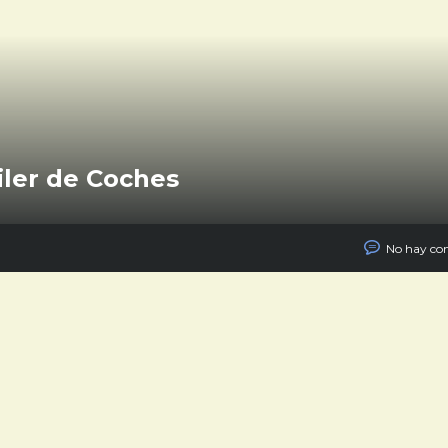
iler de Coches
No hay co