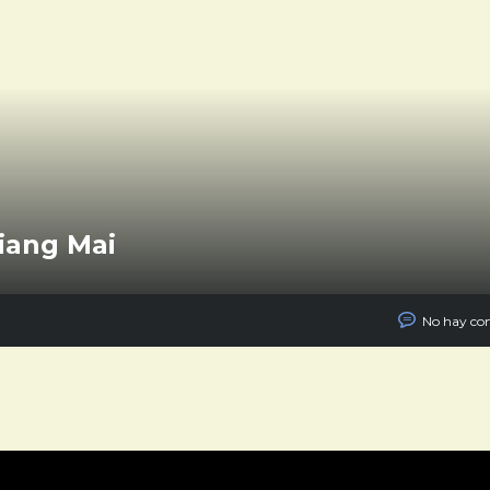
iang Mai
No hay co