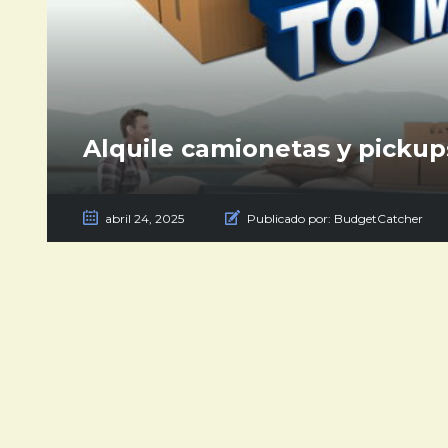
Alquile camionetas y picku
abril 24, 2025
Publicado por:
BudgetCatcher