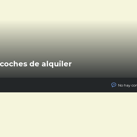
 coches de alquiler
No hay co