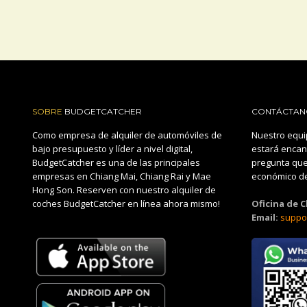
SOBRE
BUDGETCATCHER
CONTÁCTAN
Como empresa de alquiler de automóviles de
Nuestro equi
bajo presupuesto y líder a nivel digital,
estará encan
BudgetCatcher es una de las principales
pregunta que
empresas en Chiang Mai, Chiang Rai y Mae
económico de
Hong Son. Reserven con nuestro alquiler de
coches BudgetCatcher en línea ahora mismo!
Oficina de 
Email:
suppo