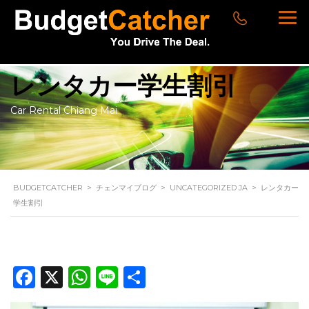
レンタカー学生割引
Car Rental Chiang Mai
BUDGETCATCHER
>
チェンマイブログ
>
UNCATEGORIZED JA
>
レンタカー
学生割引
Facebook
X
WhatsApp
Line
共
有