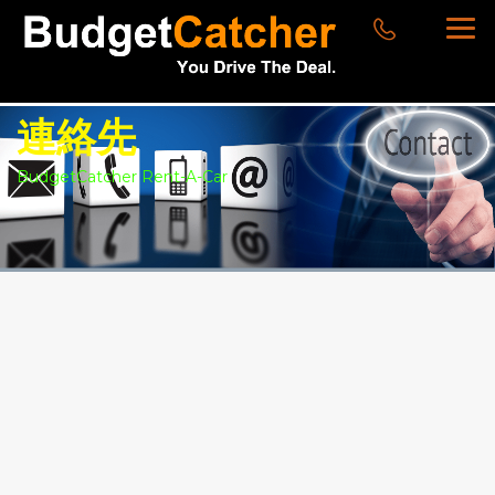
連絡先
BudgetCatcher Rent-A-Car