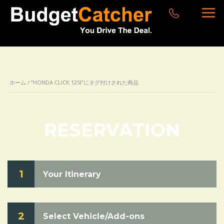
ホーム
/ “HONDA CLICK 125I”にタグ付けされた商品
RESERVATION
1
Your Itinerary
2
Select Vehicle/Add-ons