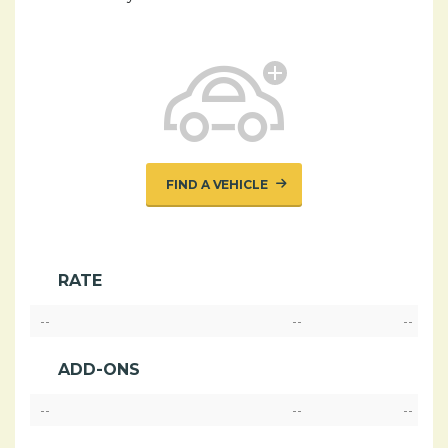
FIND A VEHICLE
RATE
--
--
--
ADD-ONS
--
--
--