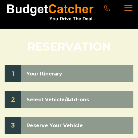
RESERVATION
1
Your Itinerary
2
Select Vehicle/Add-ons
3
Reserve Your Vehicle