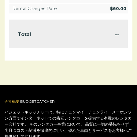
Rental Charges Rate
฿
60.00
--
Total
会社概要
BUDGETCATCHER
バジェットキャッチャーは、特にチェンマイ・チェンライ・メーホンソ
ン方面でインターネットでの格安レンタカーを提供する有数のレンタカ
ー会社です。 そのレンタカー事業において、品質に一切の妥協をせず
尚且つコスト削減を徹底的に行い、優れた車両とサービスをお客様へご
提供致しております。