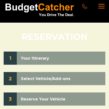
RESERVATION
1
Your Itinerary
2
Select Vehicle/Add-ons
3
Reserve Your Vehicle