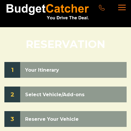
RESERVATION
1
Your Itinerary
2
Select Vehicle/Add-ons
3
Reserve Your Vehicle