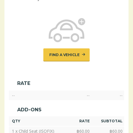
FIND A VEHICLE
RATE
--
--
--
ADD-ONS
QTY
RATE
SUBTOTAL
1 x Child Seat (ISOFIX)
฿
60.00
฿
60.00