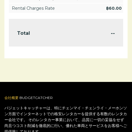
Rental Charges Rate
฿
60.00
--
Total
会社概要
BUDGETCATCHER
バジェットキャッチャーは、特にチェンマイ・チェンライ・メーホンソ
ン方面でインターネットでの格安レンタカーを提供する有数のレンタカ
ー会社です。 そのレンタカー事業において、品質に一切の妥協をせず
尚且つコスト削減を徹底的に行い、優れた車両とサービスをお客様へご
提供致しております。