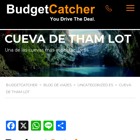
CUEVA DE THAM LOT
Una de las cuevas más espectaculares.
BUDGETCATCHER
>
BLOG DE VIAJES
>
UNCATEGORIZED ES
>
CUEVA
DE THAM LOT
Facebook
X
WhatsApp
Line
Compartir