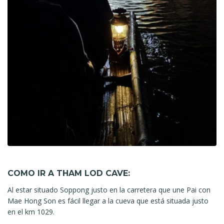
COMO IR A THAM LOD CAVE:
Al estar situado Soppong justo en la carretera que une Pai con
Mae Hong Son es fácil llegar a la cueva que está situada justo
en el km 1029.