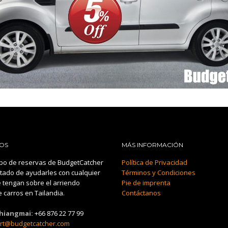
OS
MÁS INFORMACIÓN
po de reservas de BudgetCatcher
Política de Privacidad
tado de ayudarles con cualquier
Términos y Condiciones
 tengan sobre el arriendo
Pie de imprenta
 carros en Tailandia.
Contáctanos
Chiangmai:
+66 876 22 77 99
rt@budgetcatcher.com