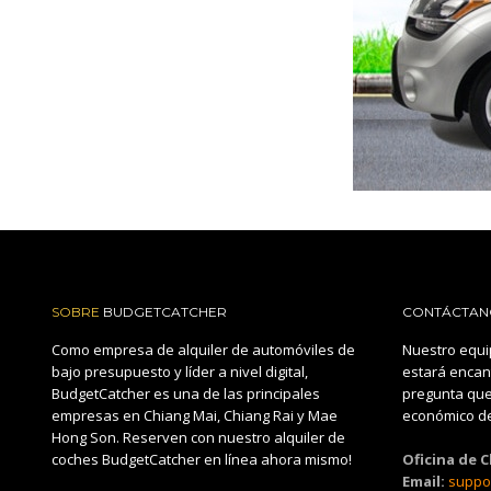
SOBRE
BUDGETCATCHER
CONTÁCTAN
Como empresa de alquiler de automóviles de
Nuestro equi
bajo presupuesto y líder a nivel digital,
estará encan
BudgetCatcher es una de las principales
pregunta que
empresas en Chiang Mai, Chiang Rai y Mae
económico de
Hong Son. Reserven con nuestro alquiler de
coches BudgetCatcher en línea ahora mismo!
Oficina de 
Email:
suppo