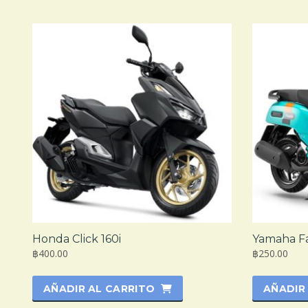
Honda Click 160i
Yamaha Fa
฿400.00
฿250.00
AÑADIR AL CARRITO
AÑADIR