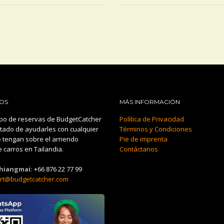
OS
MÁS INFORMACIÓN
po de reservas de BudgetCatcher
Política de Privacidad
tado de ayudarles con cualquier
Términos y Condiciones
 tengan sobre el arriendo
Pie de imprenta
 carros en Tailandia.
Contáctanos
Chiangmai:
+66 876 22 77 99
rt@budgetcatcher.com