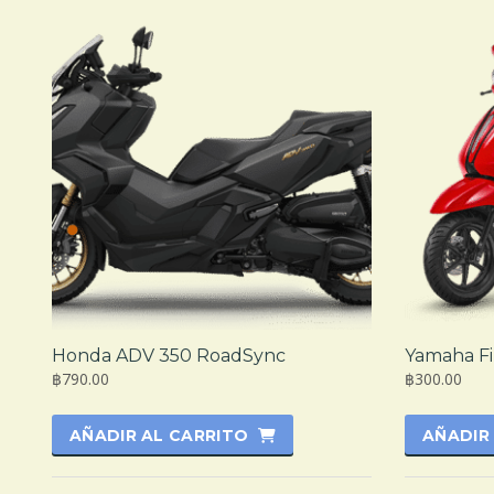
Honda ADV 350 RoadSync
Yamaha Fi
฿790.00
฿300.00
AÑADIR AL CARRITO
AÑADIR