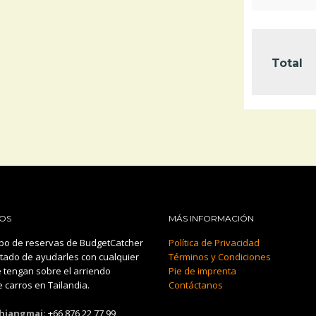
Total
OS
MÁS INFORMACIÓN
po de reservas de BudgetCatcher
Política de Privacidad
tado de ayudarles con cualquier
Términos y Condiciones
 tengan sobre el arriendo
Pie de imprenta
 carros en Tailandia.
Contáctanos
Chiangmai:
+66 876 22 77 99