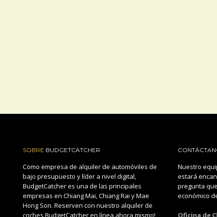
SOBRE
BUDGETCATCHER
CONTÁCTAN
Como empresa de alquiler de automóviles de
Nuestro equi
bajo presupuesto y líder a nivel digital,
estará encan
BudgetCatcher es una de las principales
pregunta que
empresas en Chiang Mai, Chiang Rai y Mae
económico de
Hong Son. Reserven con nuestro alquiler de
coches BudgetCatcher en línea ahora mismo!
Oficina de 