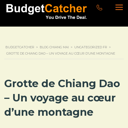
BUDGETCATCHER
>
BLOG CHIANG MAI
>
UNCATEGORIZED FR
>
GROTTE DE CHIANG DAO – UN VOYAGE AU CŒUR D’UNE MONTAGNE
Grotte de Chiang Dao
– Un voyage au cœur
d’une montagne