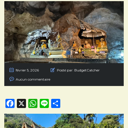
février 5, 2026
Posté par:
BudgetCatcher
Aucun commentaire
Facebook
X
WhatsApp
Line
Partager