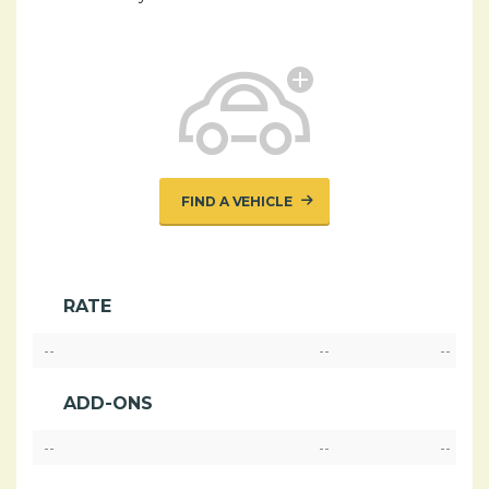
FIND A VEHICLE
RATE
--
--
--
ADD-ONS
--
--
--