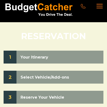
RESERVATION
1
Your Itinerary
2
Select Vehicle/Add-ons
3
Reserve Your Vehicle