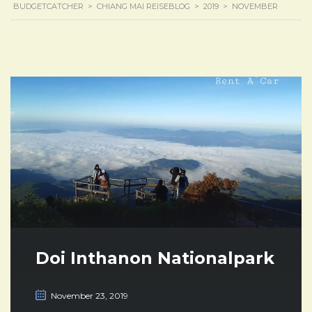
BUDGETCATCHER
>
CHIANG MAI REISEBLOG
>
2019
>
NOVEMBER
Doi Inthanon Nationalpark
November 23, 2019