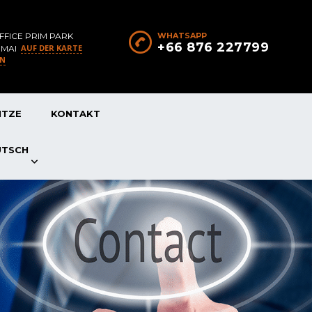
FFICE PRIM PARK
WHATSAPP
+66 876 227799
AUF DER KARTE
 MAI
EN
ITZE
KONTAKT
UTSCH