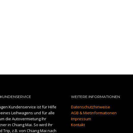
KUNDENSERVICE
WEITERE INFORMATIONEN
gen Kundenservice ist für Hilfe
Datenschutzhinweise
eines Leihwagens und für alle
AGB & Mietinformationen
um die Autovermietung Ihr
Impressum
er in Chiang Mai. So wird Ihr
Kontakt
 Trip, z.B. von Chiang Mai nach