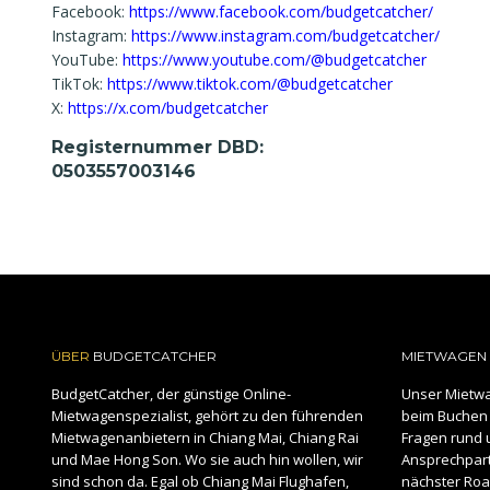
Facebook:
https://www.facebook.com/budgetcatcher/
Instagram:
https://www.instagram.com/budgetcatcher/
YouTube:
https://www.youtube.com/@budgetcatcher
TikTok:
https://www.tiktok.com/@budgetcatcher
X:
https://x.com/budgetcatcher
Registernummer DBD:
0503557003146
ÜBER
BUDGETCATCHER
MIETWAGEN 
BudgetCatcher, der günstige Online-
Unser Mietwa
Mietwagenspezialist, gehört zu den führenden
beim Buchen 
Mietwagenanbietern in Chiang Mai, Chiang Rai
Fragen rund 
und Mae Hong Son. Wo sie auch hin wollen, wir
Ansprechpartn
sind schon da. Egal ob Chiang Mai Flughafen,
nächster Road