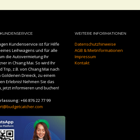
KUNDENSERVICE
WEITERE INFORMATIONEN
gen Kundenservice ist für Hilfe
Datenschutzhinweise
eines Leihwagens und für alle
AGB & Mietinformationen
um die Autovermietung Ihr
Impressum
er in Chiang Mai. So wird Ihr
Kontakt
 Trip, z.B. von Chiang Mai nach
m Goldenen Dreieck, zu einem
n Erlebnis! Nehmen Sie das
, jetzt informieren und buchen!
rlassung:
+66 876 22 77 99
rt@budgetcatcher.com