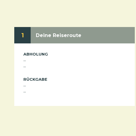
1
Deine Reiseroute
ABHOLUNG
--
--
RÜCKGABE
--
--