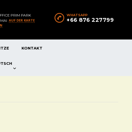
FFICE PRIM PARK
WHATSAPP
+66 876 227799
AUF DER KARTE
 MAI
EN
ITZE
KONTAKT
UTSCH