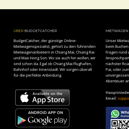
ÜBER
BUDGETCATCHER
MIETWAGEN 
BudgetCatcher, der günstige Online-
Unser Mietwa
Mietwagenspezialist, gehört zu den führenden
beim Buchen 
Mietwagenanbietern in Chiang Mai, Chiang Rai
Fragen rund 
und Mae Hong Son. Wo sie auch hin wollen, wir
Ansprechpartn
sind schon da. Egal ob Chiang Mai Flughafen,
nächster Road
Bahnhof oder Innenstadt. Wir sorgen überall
Pai, oder zu
für die perfekte Anbindung.
unvergessene
Abenteuer an
Hauptniede
Email:
suppo