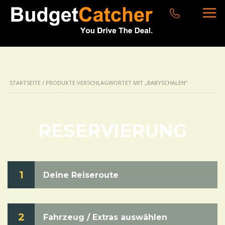
STARTSEITE
/ PRODUKTE VERSCHLAGWORTET MIT „BABYSCHALEN“
RESERVIERUNG
1
Deine Reiseroute
2
Fahrzeug / Extras auswählen