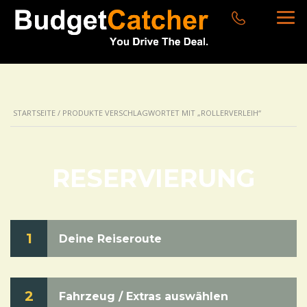
STARTSEITE
/ PRODUKTE VERSCHLAGWORTET MIT „ROLLERVERLEIH“
RESERVIERUNG
1
Deine Reiseroute
2
Fahrzeug / Extras auswählen