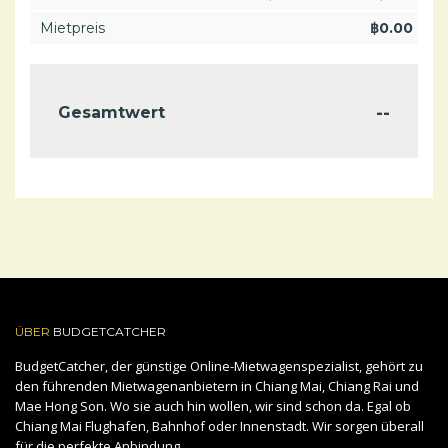
Mietpreis
฿
0.00
--
Gesamtwert
ÜBER
BUDGETCATCHER
BudgetCatcher, der günstige Online-Mietwagenspezialist, gehört zu
den führenden Mietwagenanbietern in Chiang Mai, Chiang Rai und
Mae Hong Son. Wo sie auch hin wollen, wir sind schon da. Egal ob
Chiang Mai Flughafen, Bahnhof oder Innenstadt. Wir sorgen überall
für die perfekte Anbindung.