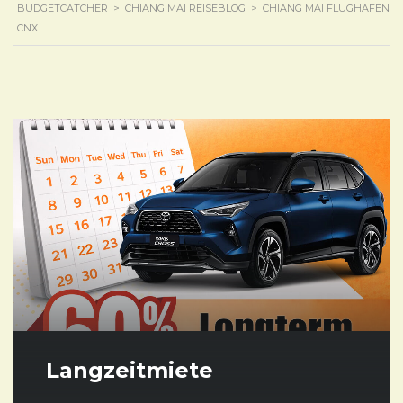
BUDGETCATCHER
>
CHIANG MAI REISEBLOG
>
CHIANG MAI FLUGHAFEN
CNX
Langzeitmiete