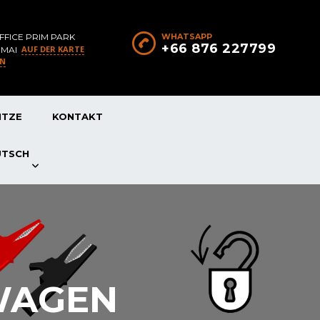
FFICE PRIM PARK
WHATSAPP
+66 876 227799
AUF DER KARTE
 MAI
EN
ITZE
KONTAKT
UTSCH
TWAGEN