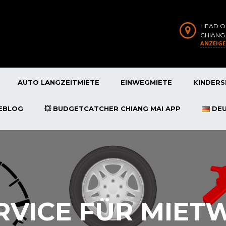
HEAD O
CHIANG
ANZEIG
AUTO LANGZEITMIETE
EINWEGMIETE
KINDERS
SEBLOG
💥 BUDGETCATCHER CHIANG MAI APP
DE
RVICE FÜR MIE