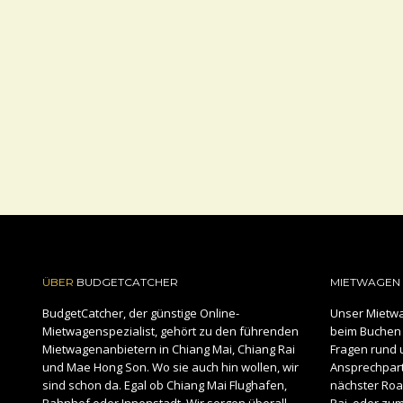
ÜBER
BUDGETCATCHER
MIETWAGEN 
BudgetCatcher, der günstige Online-
Unser Mietwa
Mietwagenspezialist, gehört zu den führenden
beim Buchen 
Mietwagenanbietern in Chiang Mai, Chiang Rai
Fragen rund 
und Mae Hong Son. Wo sie auch hin wollen, wir
Ansprechpartn
sind schon da. Egal ob Chiang Mai Flughafen,
nächster Road