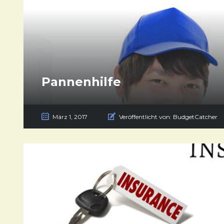
Pannenhilfe
März 1, 2017
Veröffentlicht von:
BudgetCatcher