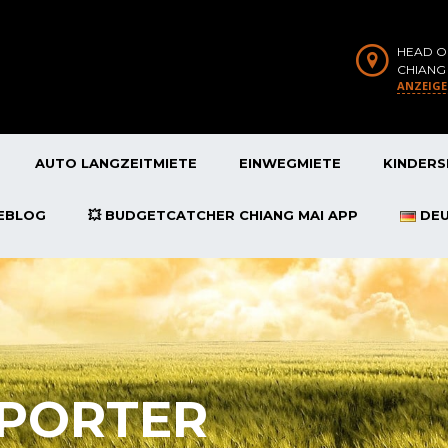
HEAD O
CHIANG
ANZEIG
AUTO LANGZEITMIETE
EINWEGMIETE
KINDERS
SEBLOG
💥 BUDGETCATCHER CHIANG MAI APP
DE
SPORTER