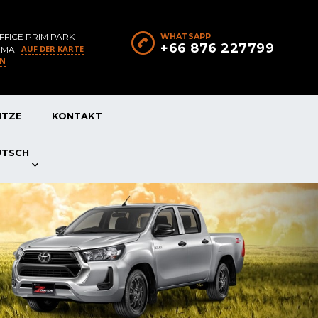
FFICE PRIM PARK
WHATSAPP
+66 876 227799
AUF DER KARTE
 MAI
EN
ITZE
KONTAKT
UTSCH