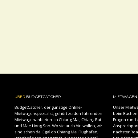
ÜBER
BUDGETCATCHER
MIETWAGEN 
BudgetCatcher, der günstige Online-
Unser Mietwa
Mietwagenspezialist, gehört zu den führenden
beim Buchen 
Mietwagenanbietern in Chiang Mai, Chiang Rai
Fragen rund 
und Mae Hong Son. Wo sie auch hin wollen, wir
Ansprechpartn
sind schon da. Egal ob Chiang Mai Flughafen,
nächster Road