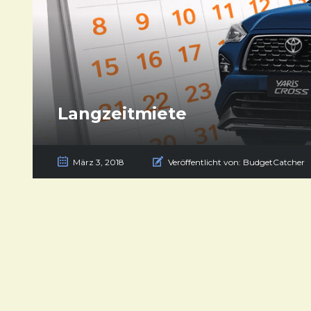
Langzeitmiete
März 3, 2018
Veröffentlicht von:
BudgetCatcher