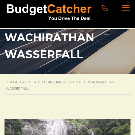
WACHIRATHAN
WASSERFALL
BUDGETCATCHER
>
CHIANG MAI REISEBLOG
>
WACHIRATHAN
WASSERFALL