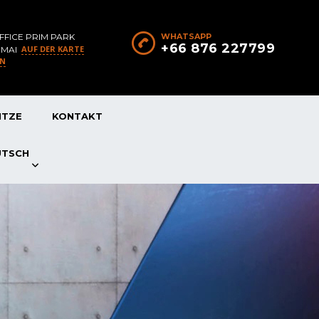
FFICE PRIM PARK
WHATSAPP
+66 876 227799
AUF DER KARTE
 MAI
EN
ITZE
KONTAKT
UTSCH