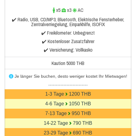
x5
x3
AC
✔️ Radio, USB, CD/MP3, Bluetooth, Elektrische Fensterheber,
Zentralverriegelung, Einparkhilfe, ISOFIX
✔️ Freikilometer: Unbegrenzt
✔️ Kostenloser Zusatzfahrer
✔️ Versicherung: Vollkasko
Kaution 5000 THB
Je länger Sie buchen, desto weniger kostet Ihr Mietwagen!
--------------------------
1-3 Tage
1200 THB
4-6 Tage
1050 THB
7-13 Tage
950 THB
14-22 Tage
790 THB
23-29 Tage
690 THB